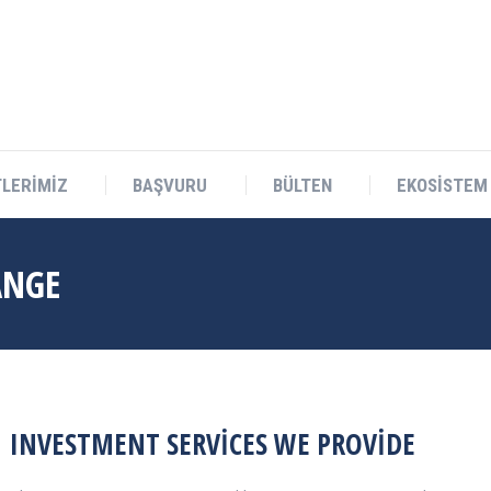
Teknokent Sitesi D Blok No:1 Sarıçam/ADANA
LERİMİZ
BAŞVURU
BÜLTEN
EKOSİSTEM
ANGE
INVESTMENT SERVICES WE PROVIDE