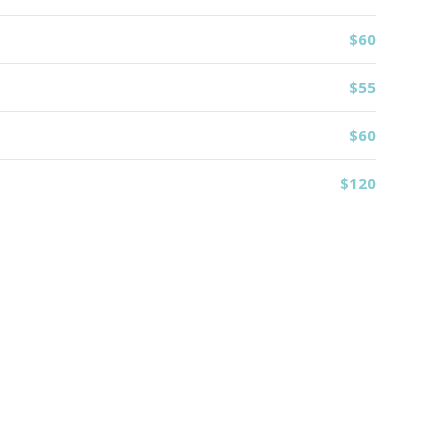
$60
$55
$60
$120