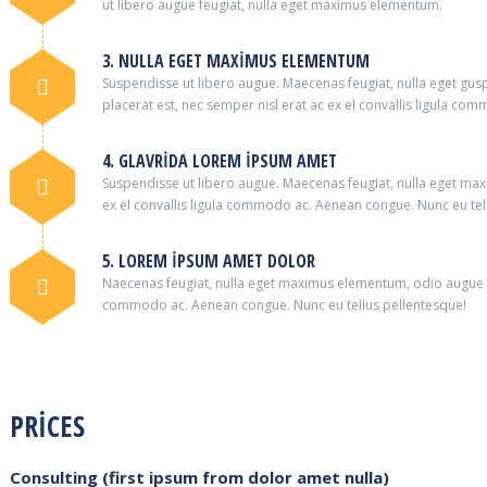
ut libero augue feugiat, nulla eget maximus elementum.
3. NULLA EGET MAXIMUS ELEMENTUM
Suspendisse ut libero augue. Maecenas feugiat, nulla eget g
placerat est, nec semper nisl erat ac ex el convallis ligula c
4. GLAVRIDA LOREM IPSUM AMET
Suspendisse ut libero augue. Maecenas feugiat, nulla eget max
ex el convallis ligula commodo ac. Aenean congue. Nunc eu tel
5. LOREM IPSUM AMET DOLOR
Naecenas feugiat, nulla eget maximus elementum, odio augue pla
commodo ac. Aenean congue. Nunc eu tellus pellentesque!
PRICES
Consulting (first ipsum from dolor amet nulla)