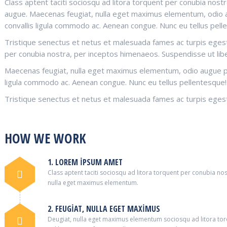
Class aptent taciti sociosqu ad litora torquent per conubia nost
augue. Maecenas feugiat, nulla eget maximus elementum, odio au
convallis ligula commodo ac. Aenean congue. Nunc eu tellus pell
Tristique senectus et netus et malesuada fames ac turpis egestas
per conubia nostra, per inceptos himenaeos. Suspendisse ut lib
Maecenas feugiat, nulla eget maximus elementum, odio augue pla
ligula commodo ac. Aenean congue. Nunc eu tellus pellentesque!
Tristique senectus et netus et malesuada fames ac turpis egest
HOW WE WORK
1. LOREM IPSUM AMET
Class aptent taciti sociosqu ad litora torquent per conubia no
nulla eget maximus elementum.
2. FEUGIAT, NULLA EGET MAXIMUS
Deugiat, nulla eget maximus elementum sociosqu ad litora to