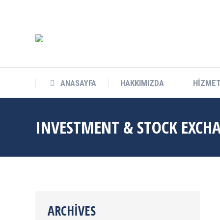
info@cukurovateknokent.com
Balcalı Mah. Güney Kampüs Bulv. 
ANASAYFA
HAKKIMIZDA
HİZMET
INVESTMENT & STOCK EXCH
ARCHIVES