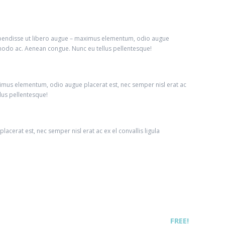
uspendisse ut libero augue – maximus elementum, odio augue
ommodo ac. Aenean congue. Nunc eu tellus pellentesque!
imus elementum, odio augue placerat est, nec semper nisl erat ac
lus pellentesque!
cerat est, nec semper nisl erat ac ex el convallis ligula
FREE!