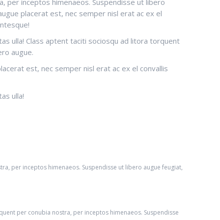
ra, per inceptos himenaeos. Suspendisse ut libero
gue placerat est, nec semper nisl erat ac ex el
entesque!
 ulla! Class aptent taciti sociosqu ad litora torquent
ero augue.
cerat est, nec semper nisl erat ac ex el convallis
as ulla!
stra, per inceptos himenaeos. Suspendisse ut libero augue feugiat,
rquent per conubia nostra, per inceptos himenaeos. Suspendisse