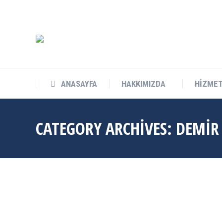
info@cukurovateknokent.com
Balcalı Mah. Güney Kampüs Bulv. 
ANASAYFA
HAKKIMIZDA
HİZMET
CATEGORY ARCHIVES:
DEMIR 