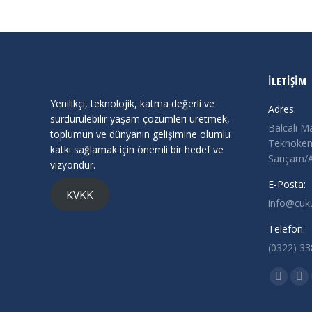
Demir ve Demir Dışı Metaller
İLETİŞİM
Yenilikçi, teknolojik, katma değerli ve
Adres:
sürdürülebilir yaşam çözümleri üretmek,
Balcalı M
toplumun ve dünyanın gelişimine olumlu
Teknokent
katkı sağlamak için önemli bir hedef ve
Sarıçam
vizyondur.
E-Posta:
KVKK
info@cuk
Telefon:
(0322) 3
Find us o
X
Lin
page
pa