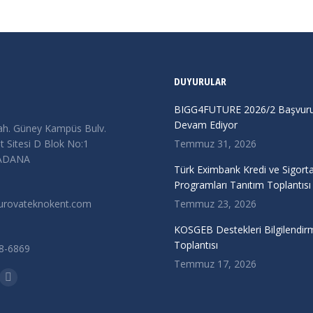
DUYURULAR
BIGG4FUTURE 2026/2 Başvurul
Devam Ediyor
ah. Güney Kampüs Bulv.
 Sitesi D Blok No:1
Temmuz 31, 2026
/ADANA
Türk Eximbank Kredi ve Sigort
Programları Tanıtım Toplantısı
urovateknokent.com
Temmuz 23, 2026
KOSGEB Destekleri Bilgilendir
Toplantısı
38-6869
Temmuz 17, 2026
n:
kedin
Instagram
ge
page