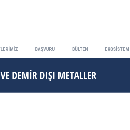
Teknokent Sitesi D Blok No:1 Sarıçam/ADANA
LERİMİZ
BAŞVURU
BÜLTEN
EKOSİSTEM
VE DEMIR DIŞI METALLER