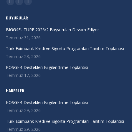
Find us on:
X
Linkedin
Instagram
page
page
page
DUYURULAR
opens
opens
opens
in
in
in
BIGG4FUTURE 2026/2 Başvuruları Devam Ediyor
new
new
new
Temmuz 31, 2026
window
window
window
Türk Eximbank Kredi ve Sigorta Programları Tanıtım Toplantısı
Temmuz 23, 2026
KOSGEB Destekleri Bilgilendirme Toplantısı
Temmuz 17, 2026
HABERLER
KOSGEB Destekleri Bilgilendirme Toplantısı
Temmuz 29, 2026
Türk Eximbank Kredi ve Sigorta Programları Tanıtım Toplantısı
Temmuz 29, 2026