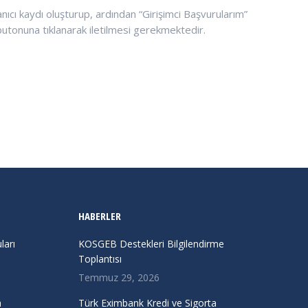
ıcı kaydı oluşturup, ardından “Girişimci Başvurularım”
butonuna tıklanarak iletilmesi gerekmektedir.
HABERLER
arı
KOSGEB Destekleri Bilgilendirme
Toplantısı
Temmuz 29, 2026
a
Türk Eximbank Kredi ve Sigorta