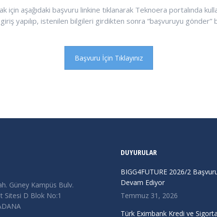
çin aşağıdaki başvuru linkine tıklanarak Teknoera portalında kullan
riş yapılıp, istenilen bilgileri girdikten sonra “başvuruyu gönder” 
Başvuru İçin Tıklayınız
DUYURULAR
BIGG4FUTURE 2026/2 Başvurul
Devam Ediyor
ah. Güney Kampüs Bulv.
 Sitesi D Blok No:1
Temmuz 31, 2026
/ADANA
Türk Eximbank Kredi ve Sigort