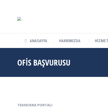
info@cukurovateknokent.com
Balcalı Mah. Güney Kampüs Bulv. 
ANASAYFA
HAKKIMIZDA
HİZMET
ANASAYFA
HAKKIMIZDA
HİZMET
OFİS BAŞVURUSU
TEKNOERA PORTALI