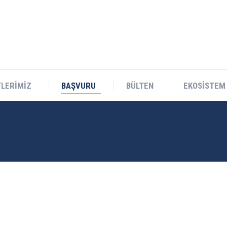
Teknokent Sitesi D Blok No:1 Sarıçam/ADANA
LERİMİZ
BAŞVURU
BÜLTEN
EKOSİSTEM
LERİMİZ
BAŞVURU
BÜLTEN
EKOSİSTEM