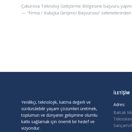
Çukurova Teknoloji Geliştirme Bölgesine başvuru yapmak i
— “Firma / Kuluçka Girişimci Başvurusu” sekmelerinden gi
İLETİŞİM
Yenilikçi, teknolojik, katma değerli ve
Adres:
sürdürülebilir yaşam çözümleri üretmek,
Balcalı M
toplumun ve dünyanın gelişimine olumlu
Teknokent
katkı sağlamak için önemli bir hedef ve
Sarıçam
vizyondur.