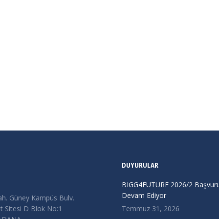
DUYURULAR
BIGG4FUTURE 2026/2 Başvurul
Devam Ediyor
ah. Güney Kampüs Bulv.
 Sitesi D Blok No:1
Temmuz 31, 2026