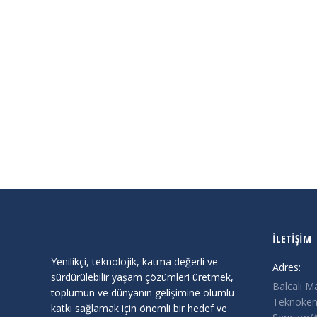
3D MODELLEME VE ANİMASYON EĞİTİMİ -2
Duyurular
By
admin
Kasım 1, 2023
48 Saat 3D Modelleme ve Animasyon Eğitimi
KİMLER BAŞVURABİLİR?
* 18-25 yaş arası…
İLETİŞİM
Yenilikçi, teknolojik, katma değerli ve
Adres:
sürdürülebilir yaşam çözümleri üretmek,
Balcalı M
toplumun ve dünyanın gelişimine olumlu
Teknokent
katkı sağlamak için önemli bir hedef ve