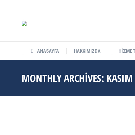
info@cukurovateknokent.com
Balcalı Mah. Güney Kampüs Bulv. 
ANASAYFA
HAKKIMIZDA
HİZMET
MONTHLY ARCHIVES:
KASIM