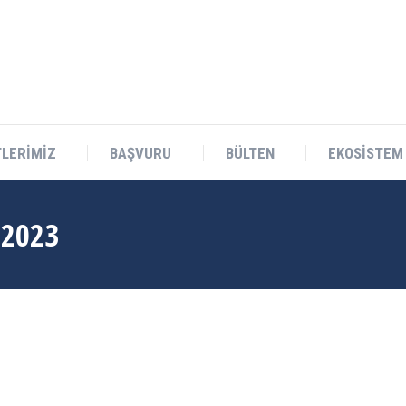
Teknokent Sitesi D Blok No:1 Sarıçam/ADANA
LERİMİZ
BAŞVURU
BÜLTEN
EKOSİSTEM
 2023