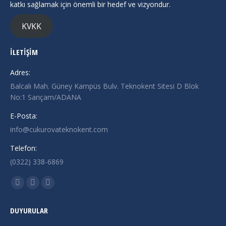
katkı sağlamak için önemli bir hedef ve vizyondur.
KVKK
İLETİŞİM
Adres:
Balcalı Mah. Güney Kampüs Bulv. Teknokent Sitesi D Blok
No:1 Sarıçam/ADANA
E-Posta:
info@cukurovateknokent.com
Telefon:
(0322) 338-6869
Find us on:
X
Linkedin
Instagram
page
page
page
DUYURULAR
opens
opens
opens