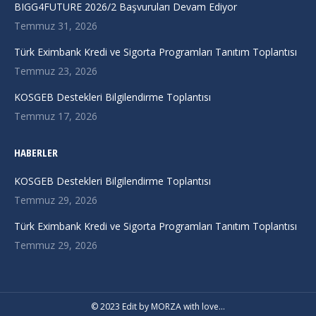
in
in
in
BIGG4FUTURE 2026/2 Başvuruları Devam Ediyor
new
new
new
Temmuz 31, 2026
window
window
window
Türk Eximbank Kredi ve Sigorta Programları Tanıtım Toplantısı
Temmuz 23, 2026
KOSGEB Destekleri Bilgilendirme Toplantısı
Temmuz 17, 2026
HABERLER
KOSGEB Destekleri Bilgilendirme Toplantısı
Temmuz 29, 2026
Türk Eximbank Kredi ve Sigorta Programları Tanıtım Toplantısı
Temmuz 29, 2026
© 2023 Edit by
MORZA
with love…