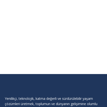
ERK DANIŞMANLIK
Firma
,
Medya ve İletişim
By
admin
Temmuz 27, 2023
Medya ve İletişim
Yenilikçi, teknolojik, katma değerli ve sürdürülebilir yaşam
çözümleri üretmek, toplumun ve dünyanın gelişimine olumlu