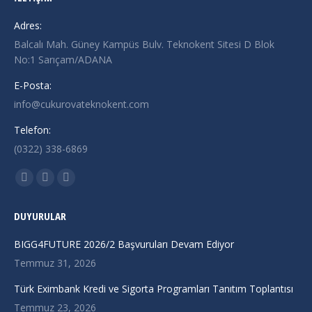
Adres:
Balcalı Mah. Güney Kampüs Bulv. Teknokent Sitesi D Blok
No:1 Sarıçam/ADANA
E-Posta:
info@cukurovateknokent.com
Telefon:
(0322) 338-6869
Find us on:
X
Linkedin
Instagram
page
page
page
DUYURULAR
opens
opens
opens
in
in
in
BIGG4FUTURE 2026/2 Başvuruları Devam Ediyor
new
new
new
Temmuz 31, 2026
window
window
window
Türk Eximbank Kredi ve Sigorta Programları Tanıtım Toplantısı
Temmuz 23, 2026