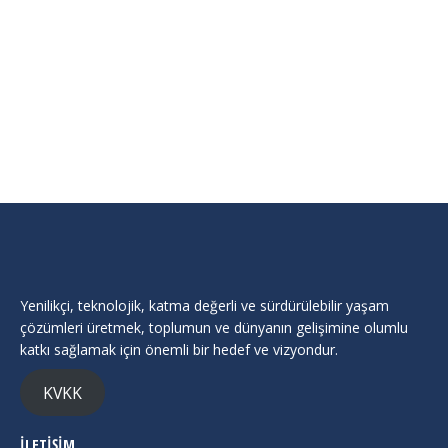
MPLUS MEDİKAL ARGE SANAYİ TİCARET LTD. ŞTİ.
Firma
,
Medikal
By
admin
Temmuz 28, 2023
Medikal
Yenilikçi, teknolojik, katma değerli ve sürdürülebilir yaşam
çözümleri üretmek, toplumun ve dünyanın gelişimine olumlu
katkı sağlamak için önemli bir hedef ve vizyondur.
KVKK
İLETİŞİM