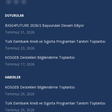
Find us on:
X
Linkedin
Instagram
page
page
page
DUYURULAR
opens
opens
opens
in
in
in
BIGG4FUTURE 2026/2 Başvuruları Devam Ediyor
new
new
new
Temmuz 31, 2026
window
window
window
Türk Eximbank Kredi ve Sigorta Programları Tanıtım Toplantısı
Temmuz 23, 2026
KOSGEB Destekleri Bilgilendirme Toplantısı
Temmuz 17, 2026
HABERLER
KOSGEB Destekleri Bilgilendirme Toplantısı
Temmuz 29, 2026
Türk Eximbank Kredi ve Sigorta Programları Tanıtım Toplantısı
Temmuz 29, 2026