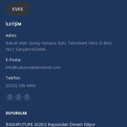
KVKK
İLETİŞİM
Adres:
Balcalı Mah. Güney Kampüs Bulv. Teknokent Sitesi D Blok
No:1 Sarıçam/ADANA
E-Posta:
info@cukurovateknokent.com
Telefon:
(0322) 338-6869
Find us on:
X
Linkedin
Instagram
page
page
page
DUYURULAR
opens
opens
opens
in
in
in
BIGG4FUTURE 2026/2 Başvuruları Devam Ediyor