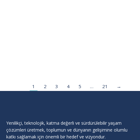
TÜBİTAK TEYDEB DESTEK PROGRAMLARI
BILGILENDIRME TOPLANTISI
Haberler
By
Cukurova Teknokent
Temmuz 2, 2026
Adana Sanayi Odası ve Çukurova Teknokent iş b…
1
2
3
4
5
…
21
→
Yenilikçi, teknolojik, katma değerli ve sürdürülebilir yaşam
çözümleri üretmek, toplumun ve dünyanın gelişimine olumlu
katkı sağlamak için önemli bir hedef ve vizyondur.