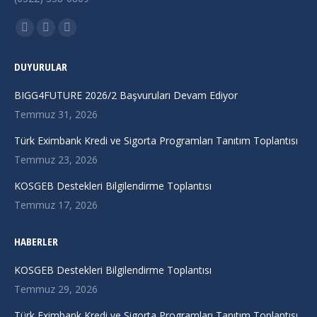
Find us on:
X
Linkedin
Instagram
page
page
page
DUYURULAR
opens
opens
opens
in
in
in
BIGG4FUTURE 2026/2 Başvuruları Devam Ediyor
new
new
new
Temmuz 31, 2026
window
window
window
Türk Eximbank Kredi ve Sigorta Programları Tanıtım Toplantısı
Temmuz 23, 2026
KOSGEB Destekleri Bilgilendirme Toplantısı
Temmuz 17, 2026
HABERLER
KOSGEB Destekleri Bilgilendirme Toplantısı
Temmuz 29, 2026
Türk Eximbank Kredi ve Sigorta Programları Tanıtım Toplantısı