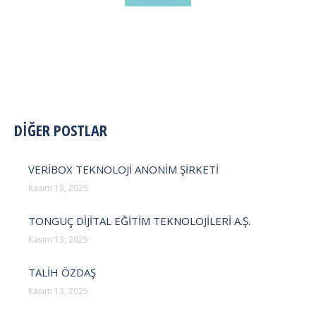
POST
DİĞER POSTLAR
NAVIGATION
VERİBOX TEKNOLOJİ ANONİM ŞİRKETİ
Kasım 13, 2025
TONGUÇ DİJİTAL EĞİTİM TEKNOLOJİLERİ A.Ş.
Kasım 13, 2025
TALİH ÖZDAŞ
Kasım 13, 2025