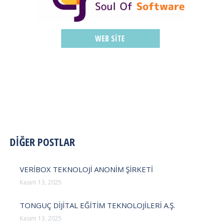
WEB SITE
POST
DİĞER POSTLAR
NAVIGATION
VERİBOX TEKNOLOJİ ANONİM ŞİRKETİ
Kasım 13, 2025
TONGUÇ DİJİTAL EĞİTİM TEKNOLOJİLERİ A.Ş.
Kasım 13, 2025