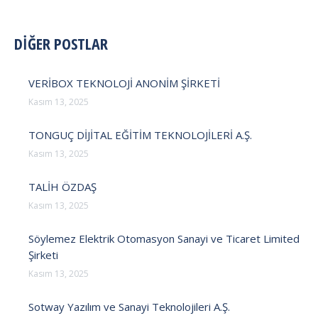
POST
DİĞER POSTLAR
NAVIGATION
VERİBOX TEKNOLOJİ ANONİM ŞİRKETİ
Kasım 13, 2025
TONGUÇ DİJİTAL EĞİTİM TEKNOLOJİLERİ A.Ş.
Kasım 13, 2025
TALİH ÖZDAŞ
Kasım 13, 2025
Söylemez Elektrik Otomasyon Sanayi ve Ticaret Limited
Şirketi
Kasım 13, 2025
Sotway Yazılım ve Sanayi Teknolojileri A.Ş.