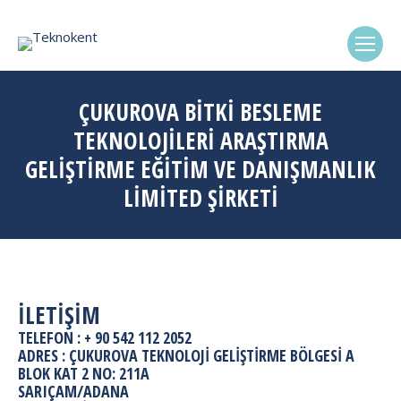
(0322) 338-6869
ÇUKUROVA BİTKİ BESLEME
TEKNOLOJİLERİ ARAŞTIRMA
GELİŞTİRME EĞİTİM VE DANIŞMANLIK
LİMİTED ŞİRKETİ
İLETİŞİM
TELEFON : + 90 542 112 2052
ADRES : ÇUKUROVA TEKNOLOJI GELIŞTIRME BÖLGESI A
BLOK KAT 2 NO: 211A
SARIÇAM/ADANA