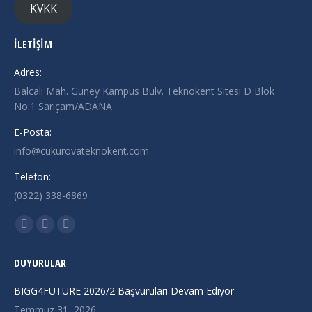
KVKK
İLETİŞİM
Adres:
Balcalı Mah. Güney Kampüs Bulv. Teknokent Sitesi D Blok
No:1 Sarıçam/ADANA
E-Posta:
info@cukurovateknokent.com
Telefon:
(0322) 338-6869
Find us on:
X
Linkedin
Instagram
page
page
page
DUYURULAR
opens
opens
opens
in
in
in
BIGG4FUTURE 2026/2 Başvuruları Devam Ediyor
new
new
new
Temmuz 31, 2026