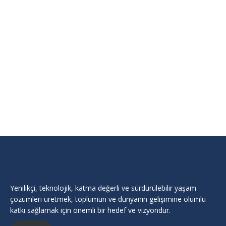
TEMSA SKODA SABANCI ULAŞIM ARAÇLARI A.Ş.
Firma
,
Otomotiv
,
Otomotiv Tasarımı ve Mühendislik
,
Otomotiv Ticaret
By
Cukurova Teknokent
Şubat 14, 2025
Otomotiv, Otomotiv Tasarımı ve Mühendislik,
Otomotiv Ticaret
Yenilikçi, teknolojik, katma değerli ve sürdürülebilir yaşam
çözümleri üretmek, toplumun ve dünyanın gelişimine olumlu
katkı sağlamak için önemli bir hedef ve vizyondur.