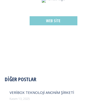
WEB SITE
POST
DİĞER POSTLAR
NAVIGATION
VERİBOX TEKNOLOJİ ANONİM ŞİRKETİ
Kasım 13, 2025