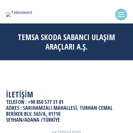
(0322) 338-6869
TEMSA SKODA SABANCI ULAŞIM
ARAÇLARI A.Ş.
İLETİŞİM
TELEFON :
+90 850 577 31 01
ADRES : SARIHAMZALI MAHALLESI, TURHAN CEMAL
BERIKER BLV. 563/A, 01110
SEYHAN/ADANA /TÜRKIYE