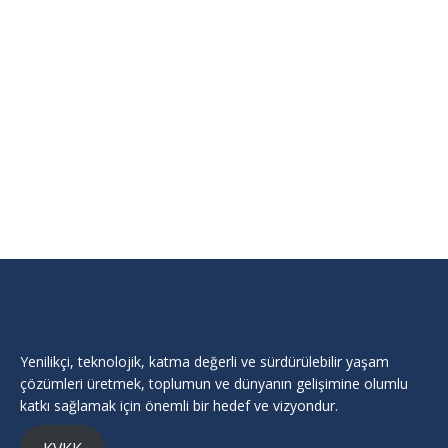
PLANT BİOTECH DAN. TİC. LTD. ŞTİ.
Firma
,
Sağlık,Mühendislik/Mimarlık Faaliyetleri
By
admin
Temmuz 28, 2023
Sağlık,Mühendislik/Mimarlık Faaliyetleri
Yenilikçi, teknolojik, katma değerli ve sürdürülebilir yaşam
çözümleri üretmek, toplumun ve dünyanın gelişimine olumlu
katkı sağlamak için önemli bir hedef ve vizyondur.