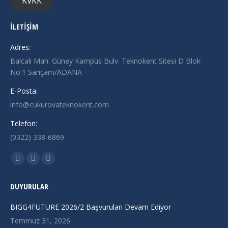
KVKK
İLETİŞİM
Adres:
Balcalı Mah. Güney Kampüs Bulv. Teknokent Sitesi D Blok
No:1 Sarıçam/ADANA
E-Posta:
info@cukurovateknokent.com
Telefon:
(0322) 338-6869
Find us on:
X
Linkedin
Instagram
page
page
page
DUYURULAR
opens
opens
opens
in
in
in
BIGG4FUTURE 2026/2 Başvuruları Devam Ediyor
new
new
new
Temmuz 31, 2026