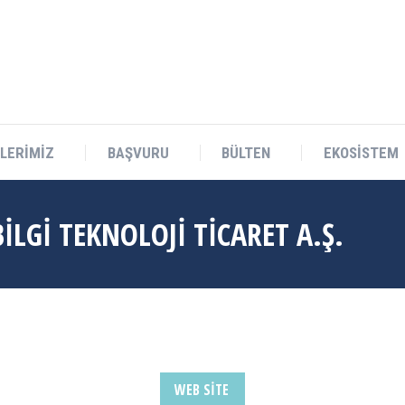
Teknokent Sitesi D Blok No:1 Sarıçam/ADANA
LERİMİZ
BAŞVURU
BÜLTEN
EKOSİSTEM
LERİMİZ
BAŞVURU
BÜLTEN
EKOSİSTEM
LGİ TEKNOLOJİ TİCARET A.Ş.
WEB SITE