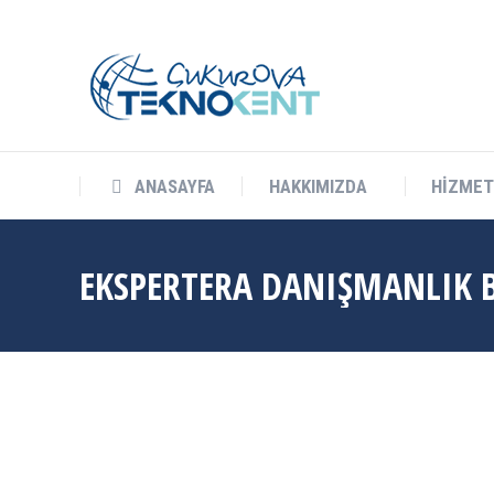
info@cukurovateknokent.com
Balcalı Mah. Güney Kampüs Bulv. 
ANASAYFA
HAKKIMIZDA
HİZMET
ANASAYFA
HAKKIMIZDA
HİZMET
EKSPERTERA DANIŞMANLIK Bİ