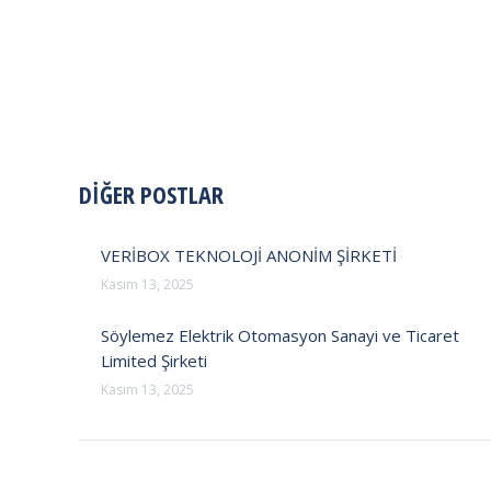
POST
DİĞER POSTLAR
NAVIGATION
VERİBOX TEKNOLOJİ ANONİM ŞİRKETİ
Kasım 13, 2025
Söylemez Elektrik Otomasyon Sanayi ve Ticaret
Limited Şirketi
Kasım 13, 2025