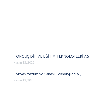
TONGUÇ DİJİTAL EĞİTİM TEKNOLOJİLERİ A.Ş.
Kasım 13, 2025
Sotway Yazılım ve Sanayi Teknolojileri A.Ş.
Kasım 13, 2025