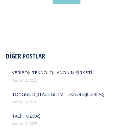
POST
DİĞER POSTLAR
NAVIGATION
VERİBOX TEKNOLOJİ ANONİM ŞİRKETİ
Kasım 13, 2025
TONGUÇ DİJİTAL EĞİTİM TEKNOLOJİLERİ A.Ş.
Kasım 13, 2025
TALİH ÖZDAŞ
Kasım 13, 2025