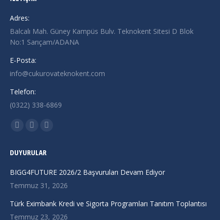
Adres:
Balcalı Mah. Güney Kampüs Bulv. Teknokent Sitesi D Blok
No:1 Sarıçam/ADANA
E-Posta:
info@cukurovateknokent.com
Telefon:
(0322) 338-6869
Find us on:
X
Linkedin
Instagram
page
page
page
DUYURULAR
opens
opens
opens
in
in
in
BIGG4FUTURE 2026/2 Başvuruları Devam Ediyor
new
new
new
Temmuz 31, 2026
window
window
window
Türk Eximbank Kredi ve Sigorta Programları Tanıtım Toplantısı
Temmuz 23, 2026