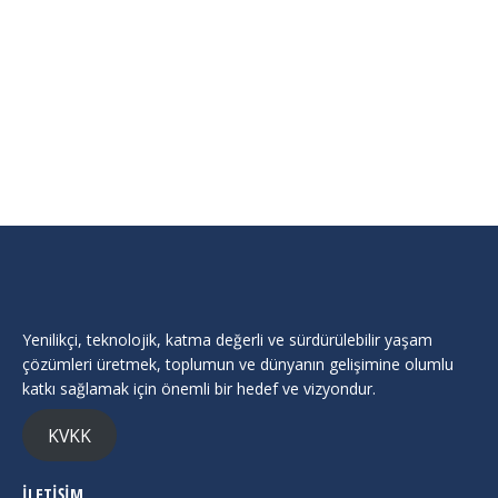
GAMETECH ÇUKUROVA – UNITY BOOTCAMP
Duyurular
By
Cukurova Teknokent
Nisan 27, 2024
🚀 GameTech Çukurova Başlıyor! 🚀 Oyun Geliştirme
Tutkunu Musun? Kendini…
Yenilikçi, teknolojik, katma değerli ve sürdürülebilir yaşam
çözümleri üretmek, toplumun ve dünyanın gelişimine olumlu
katkı sağlamak için önemli bir hedef ve vizyondur.
KVKK
İLETİŞİM