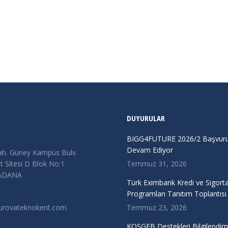
 54 saat boyunca tema üzerinde…
DUYURULAR
BIGG4FUTURE 2026/2 Başvurul
Devam Ediyor
ah. Güney Kampüs Bulv.
 Sitesi D Blok No:1
Temmuz 31, 2026
/ADANA
Türk Eximbank Kredi ve Sigort
Programları Tanıtım Toplantısı
urovateknokent.com
Temmuz 23, 2026
KOSGEB Destekleri Bilgilendir