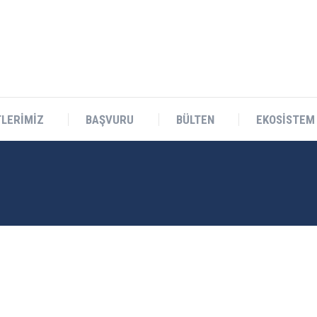
Teknokent Sitesi D Blok No:1 Sarıçam/ADANA
LERİMİZ
BAŞVURU
BÜLTEN
EKOSİSTEM