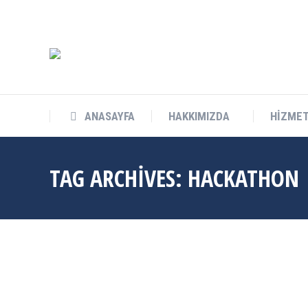
info@cukurovateknokent.com
Balcalı Mah. Güney Kampüs Bulv. 
ANASAYFA
HAKKIMIZDA
HİZMET
TAG ARCHIVES:
HACKATHON