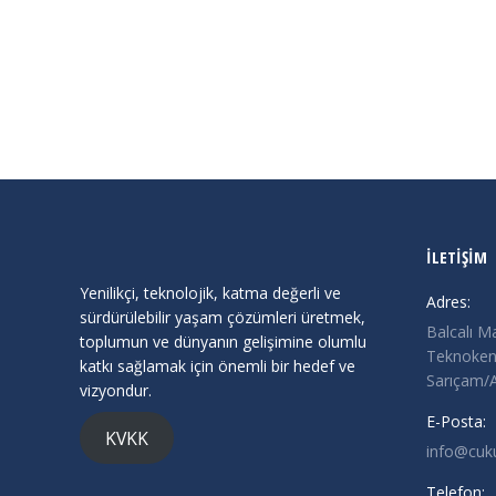
GAMETECH HACKATHON
Duyurular
By
Cukurova Teknokent
Haziran 3, 2024
GameTech HACKATHON Macerasına Hazır mısın? 
İLETİŞİM
Yenilikçi, teknolojik, katma değerli ve
Adres:
sürdürülebilir yaşam çözümleri üretmek,
Balcalı M
toplumun ve dünyanın gelişimine olumlu
Teknokent
katkı sağlamak için önemli bir hedef ve
Sarıçam
vizyondur.
E-Posta:
KVKK
info@cuk
Telefon: