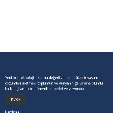
GAMETECH HACKATHON
Duyurular
By
Cukurova Teknokent
Haziran 3, 2024
GameTech HACKATHON Macerasına Hazır mısın?
🌟 54 saat boyunca tema üzerinde…
Yenilikçi, teknolojik, katma değerli ve sürdürülebilir yaşam
çözümleri üretmek, toplumun ve dünyanın gelişimine olumlu
katkı sağlamak için önemli bir hedef ve vizyondur.
KVKK
İLETİŞİM