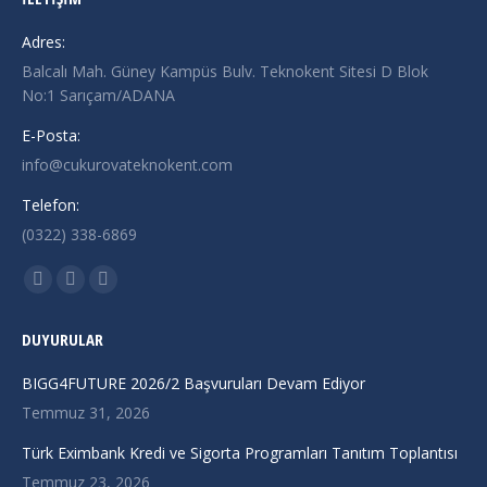
Adres:
Balcalı Mah. Güney Kampüs Bulv. Teknokent Sitesi D Blok
No:1 Sarıçam/ADANA
E-Posta:
info@cukurovateknokent.com
Telefon:
(0322) 338-6869
Find us on:
X
Linkedin
Instagram
page
page
page
DUYURULAR
opens
opens
opens
in
in
in
BIGG4FUTURE 2026/2 Başvuruları Devam Ediyor
new
new
new
Temmuz 31, 2026
window
window
window
Türk Eximbank Kredi ve Sigorta Programları Tanıtım Toplantısı
Temmuz 23, 2026