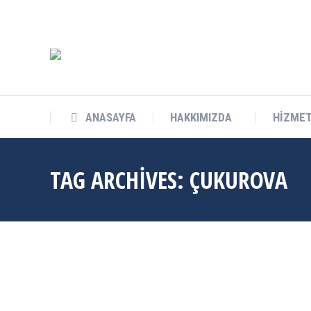
info@cukurovateknokent.com
Balcalı Mah. Güney Kampüs Bulv. 
ANASAYFA
HAKKIMIZDA
HİZMET
TAG ARCHIVES:
ÇUKUROVA