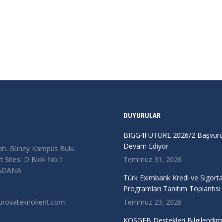
 54 saat boyunca tema üzerinde…
DUYURULAR
BIGG4FUTURE 2026/2 Başvurul
Devam Ediyor
ah. Güney Kampüs Bulv.
 Sitesi D Blok No:1
Temmuz 31, 2026
/ADANA
Türk Eximbank Kredi ve Sigort
Programları Tanıtım Toplantısı
urovateknokent.com
Temmuz 23, 2026
KOSGEB Destekleri Bilgilendir