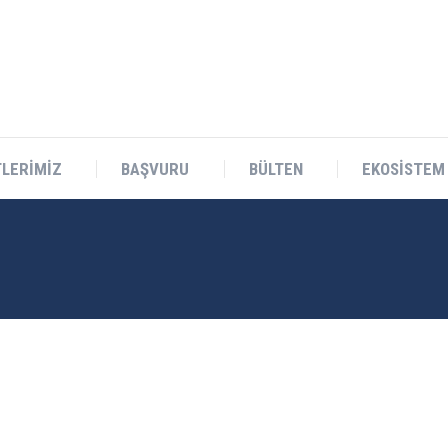
Teknokent Sitesi D Blok No:1 Sarıçam/ADANA
LERİMİZ
BAŞVURU
BÜLTEN
EKOSİSTEM