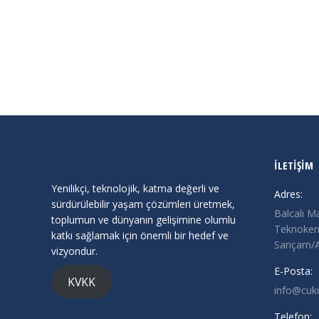
GAMETECH HACKATHON
Duyurular
By
Cukurova Teknokent
Haziran 3, 2024
GameTech HACKATHON Macerasına Hazır mısın? 
İLETİŞİM
Yenilikçi, teknolojik, katma değerli ve
Adres:
sürdürülebilir yaşam çözümleri üretmek,
Balcalı M
toplumun ve dünyanın gelişimine olumlu
Teknokent
katkı sağlamak için önemli bir hedef ve
Sarıçam
vizyondur.
E-Posta:
KVKK
info@cuk
Telefon: