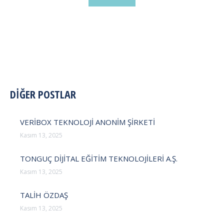
POST
DİĞER POSTLAR
NAVIGATION
VERİBOX TEKNOLOJİ ANONİM ŞİRKETİ
Kasım 13, 2025
TONGUÇ DİJİTAL EĞİTİM TEKNOLOJİLERİ A.Ş.
Kasım 13, 2025
TALİH ÖZDAŞ
Kasım 13, 2025