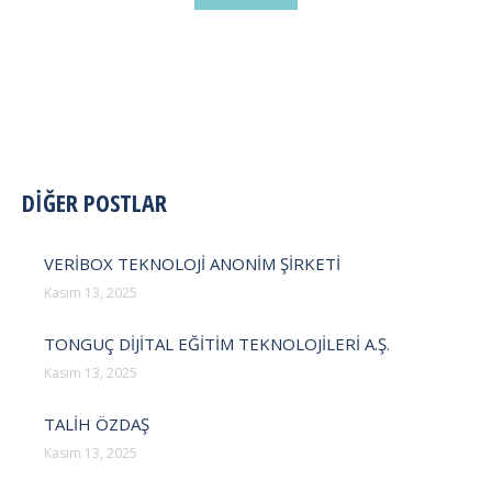
POST
DİĞER POSTLAR
NAVIGATION
VERİBOX TEKNOLOJİ ANONİM ŞİRKETİ
Kasım 13, 2025
TONGUÇ DİJİTAL EĞİTİM TEKNOLOJİLERİ A.Ş.
Kasım 13, 2025
TALİH ÖZDAŞ
Kasım 13, 2025