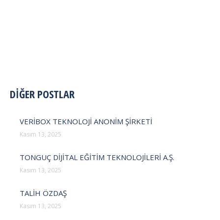
POST
DİĞER POSTLAR
NAVIGATION
VERİBOX TEKNOLOJİ ANONİM ŞİRKETİ
Kasım 13, 2025
TONGUÇ DİJİTAL EĞİTİM TEKNOLOJİLERİ A.Ş.
Kasım 13, 2025
TALİH ÖZDAŞ
Kasım 13, 2025