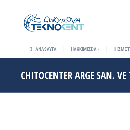
info@cukurovateknokent.com
Balcalı Mah. Güney Kampüs Bulv. 
ANASAYFA
HAKKIMIZDA
HİZMET
ANASAYFA
HAKKIMIZDA
HİZMET
CHITOCENTER ARGE SAN. VE T