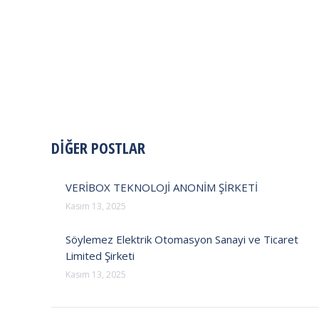
POST
DİĞER POSTLAR
NAVIGATION
VERİBOX TEKNOLOJİ ANONİM ŞİRKETİ
Kasım 13, 2025
Söylemez Elektrik Otomasyon Sanayi ve Ticaret
Limited Şirketi
Kasım 13, 2025