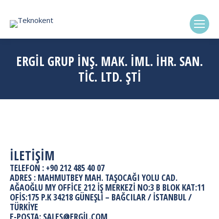
(0322) 338-6869
ERGİL GRUP İNŞ. MAK. İML. İHR. SAN.
TİC. LTD. ŞTİ
İLETİŞİM
TELEFON :
+90 212 485 40 07
ADRES : MAHMUTBEY MAH. TAŞOCAĞI YOLU CAD.
AĞAOĞLU MY OFFICE 212 İŞ MERKEZI NO:3 B BLOK KAT:11
OFIS:175 P.K 34218 GÜNEŞLI – BAĞCILAR / İSTANBUL /
TÜRKİYE
E-POSTA:
SALES@ERGIL.COM