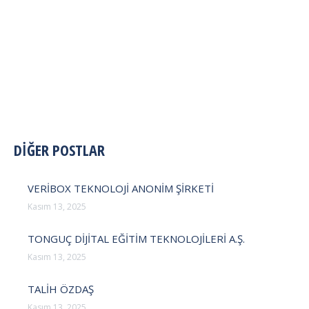
POST
DİĞER POSTLAR
NAVIGATION
VERİBOX TEKNOLOJİ ANONİM ŞİRKETİ
Kasım 13, 2025
TONGUÇ DİJİTAL EĞİTİM TEKNOLOJİLERİ A.Ş.
Kasım 13, 2025
TALİH ÖZDAŞ
Kasım 13, 2025