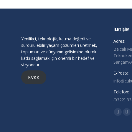
İLETİŞİM
Yenilikçi, teknolojik, katma değerli ve
Adres:
sürdürülebilir yaşam çözümleri üretmek,
Balcalı M
toplumun ve dünyanın gelişimine olumlu
Teknokent
katkı sağlamak için önemli bir hedef ve
Sarıçam
vizyondur.
E-Posta:
KVKK
info@cuk
Telefon:
(0322) 3
Find us o
X
Lin
page
pa
opens
op