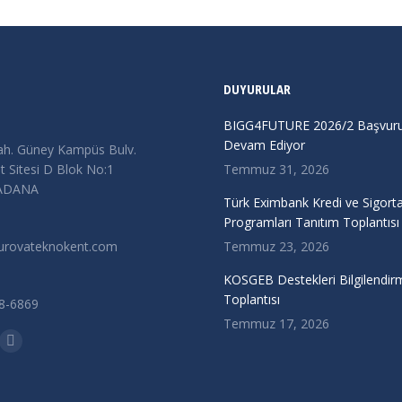
DUYURULAR
BIGG4FUTURE 2026/2 Başvurul
Devam Ediyor
ah. Güney Kampüs Bulv.
 Sitesi D Blok No:1
Temmuz 31, 2026
/ADANA
Türk Eximbank Kredi ve Sigort
Programları Tanıtım Toplantısı
urovateknokent.com
Temmuz 23, 2026
KOSGEB Destekleri Bilgilendir
Toplantısı
38-6869
Temmuz 17, 2026
n:
kedin
Instagram
ge
page
ens
opens