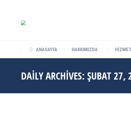
info@cukurovateknokent.com
Balcalı Mah. Güney Kampüs Bulv. 
ANASAYFA
HAKKIMIZDA
HİZMET
DAILY ARCHIVES:
ŞUBAT 27, 