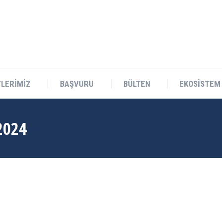
Teknokent Sitesi D Blok No:1 Sarıçam/ADANA
LERİMİZ
BAŞVURU
BÜLTEN
EKOSİSTEM
2024