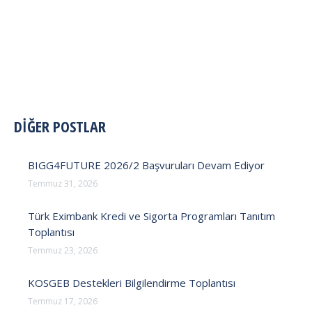
POST
DİĞER POSTLAR
NAVIGATION
BIGG4FUTURE 2026/2 Başvuruları Devam Ediyor
Temmuz 31, 2026
Türk Eximbank Kredi ve Sigorta Programları Tanıtım
Toplantısı
Temmuz 23, 2026
KOSGEB Destekleri Bilgilendirme Toplantısı
Temmuz 17, 2026