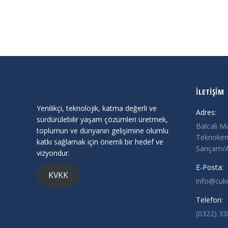
İLETİŞİM
Yenilikçi, teknolojik, katma değerli ve
Adres:
sürdürülebilir yaşam çözümleri üretmek,
Balcalı M
toplumun ve dünyanın gelişimine olumlu
Teknokent
katkı sağlamak için önemli bir hedef ve
Sarıçam
vizyondur.
E-Posta:
KVKK
info@cuk
Telefon:
(0322) 3