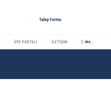
ARA...
ÜYE PORTALI
İLETİŞİM
Search:
Talep Formu
ARA...
ÜYE PORTALI
İLETİŞİM
Search: