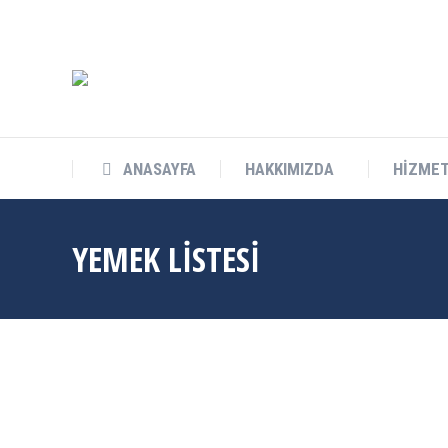
info@cukurovateknokent.com
Balcalı Mah. Güney Kampüs Bulv. 
ANASAYFA
HAKKIMIZDA
HİZMET
ANASAYFA
HAKKIMIZDA
HİZMET
YEMEK LİSTESİ