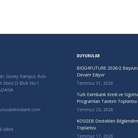
DUYURULAR
BIGG4FUTURE 2026/2 Başvurul
Devam Ediyor
ah. Güney Kampüs Bulv.
 Sitesi D Blok No:1
Temmuz 31, 2026
/ADANA
Türk Eximbank Kredi ve Sigort
Programları Tanıtım Toplantısı
urovateknokent.com
Temmuz 23, 2026
KOSGEB Destekleri Bilgilendir
Toplantısı
38-6869
Temmuz 17, 2026