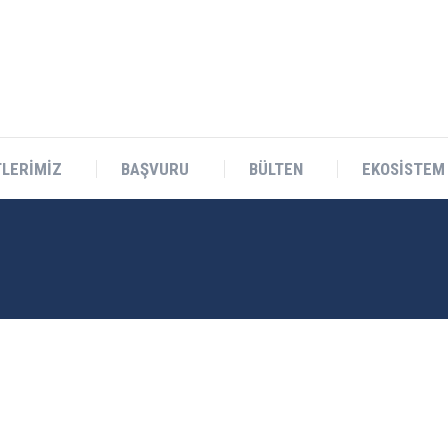
Teknokent Sitesi D Blok No:1 Sarıçam/ADANA
LERİMİZ
BAŞVURU
BÜLTEN
EKOSİSTEM
LERİMİZ
BAŞVURU
BÜLTEN
EKOSİSTEM