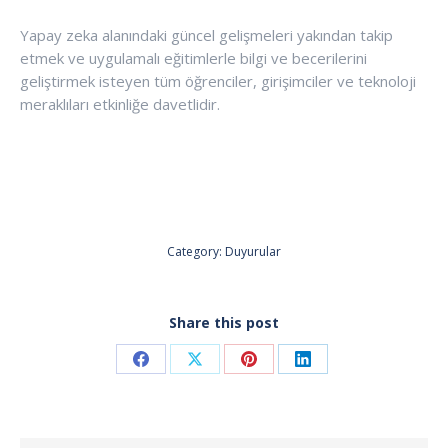
Yapay zeka alanındaki güncel gelişmeleri yakından takip
etmek ve uygulamalı eğitimlerle bilgi ve becerilerini
geliştirmek isteyen tüm öğrenciler, girişimciler ve teknoloji
meraklıları etkinliğe davetlidir.
Category:
Duyurular
Share this post
Share
Share
Share
Share
on
on
on
on
Facebook
X
Pinterest
LinkedIn