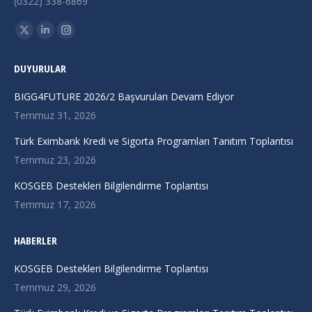
(0322) 338-6869
Find us on:
X
Linkedin
Instagram
page
page
page
DUYURULAR
opens
opens
opens
in
in
in
BIGG4FUTURE 2026/2 Başvuruları Devam Ediyor
new
new
new
Temmuz 31, 2026
window
window
window
Türk Eximbank Kredi ve Sigorta Programları Tanıtım Toplantısı
Temmuz 23, 2026
KOSGEB Destekleri Bilgilendirme Toplantısı
Temmuz 17, 2026
HABERLER
KOSGEB Destekleri Bilgilendirme Toplantısı
Temmuz 29, 2026