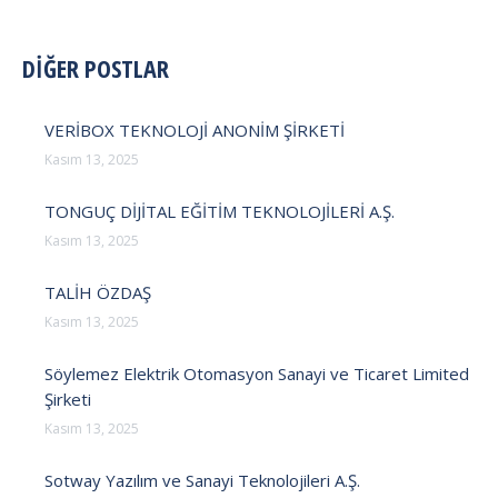
POST
DİĞER POSTLAR
NAVIGATION
VERİBOX TEKNOLOJİ ANONİM ŞİRKETİ
Kasım 13, 2025
TONGUÇ DİJİTAL EĞİTİM TEKNOLOJİLERİ A.Ş.
Kasım 13, 2025
TALİH ÖZDAŞ
Kasım 13, 2025
Söylemez Elektrik Otomasyon Sanayi ve Ticaret Limited
Şirketi
Kasım 13, 2025
Sotway Yazılım ve Sanayi Teknolojileri A.Ş.