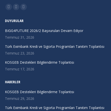
Find us on:
X
Linkedin
Instagram
page
page
page
DUYURULAR
opens
opens
opens
in
in
in
BIGG4FUTURE 2026/2 Başvuruları Devam Ediyor
new
new
new
Temmuz 31, 2026
window
window
window
Türk Eximbank Kredi ve Sigorta Programları Tanıtım Toplantısı
Temmuz 23, 2026
KOSGEB Destekleri Bilgilendirme Toplantısı
Temmuz 17, 2026
HABERLER
KOSGEB Destekleri Bilgilendirme Toplantısı
Temmuz 29, 2026
Türk Eximbank Kredi ve Sigorta Programları Tanıtım Toplantısı