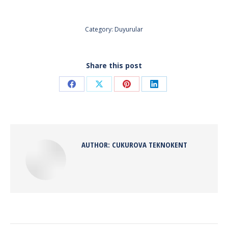
Category:
Duyurular
Share this post
Share
Share
Share
Share
on
on
on
on
Facebook
X
Pinterest
LinkedIn
AUTHOR:
CUKUROVA TEKNOKENT