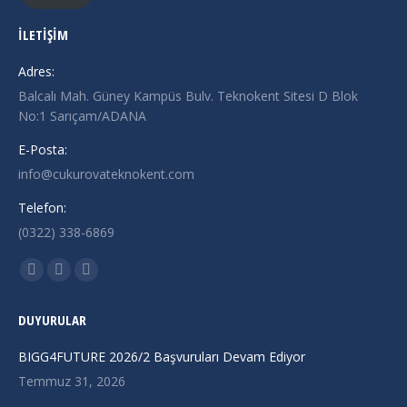
İLETİŞİM
Adres:
Balcalı Mah. Güney Kampüs Bulv. Teknokent Sitesi D Blok
No:1 Sarıçam/ADANA
E-Posta:
info@cukurovateknokent.com
Telefon:
(0322) 338-6869
Find us on:
X
Linkedin
Instagram
page
page
page
DUYURULAR
opens
opens
opens
in
in
in
BIGG4FUTURE 2026/2 Başvuruları Devam Ediyor
new
new
new
Temmuz 31, 2026
window
window
window