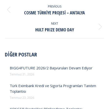
POST
NAVIGATION
PREVIOUS
Previous
COSME TÜRKIYE PROJESI – ANTALYA
post:
NEXT
Next
HULT PRIZE DEMO DAY
post:
DİĞER POSTLAR
BIGG4FUTURE 2026/2 Başvuruları Devam Ediyor
Temmuz 31, 2026
Türk Eximbank Kredi ve Sigorta Programları Tanıtım
Toplantısı
Temmuz 23, 2026