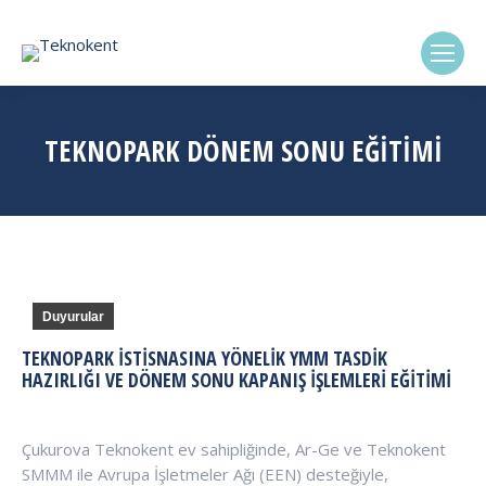
(0322) 338-6869
TEKNOPARK DÖNEM SONU EĞITIMI
Duyurular
TEKNOPARK İSTISNASINA YÖNELIK YMM TASDIK
HAZIRLIĞI VE DÖNEM SONU KAPANIŞ İŞLEMLERI EĞİTİMİ
Çukurova Teknokent ev sahipliğinde, Ar-Ge ve Teknokent
SMMM ile Avrupa İşletmeler Ağı (EEN) desteğiyle,