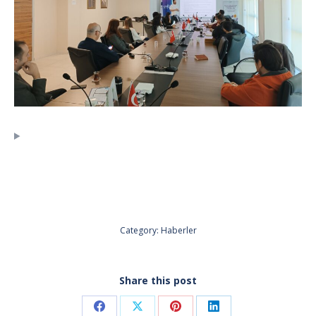
Category:
Haberler
Share this post
Share
Share
Share
Share