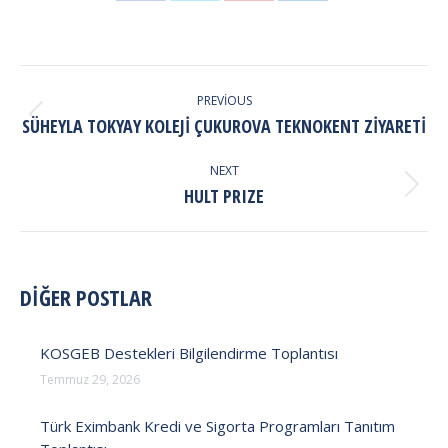
on
on
on
on
Facebook
X
Pinterest
LinkedIn
POST
NAVIGATION
PREVIOUS
Previous
SÜHEYLA TOKYAY KOLEJI ÇUKUROVA TEKNOKENT ZIYARETI
post:
NEXT
Next
HULT PRIZE
post:
DİĞER POSTLAR
KOSGEB Destekleri Bilgilendirme Toplantısı
Temmuz 29, 2026
Türk Eximbank Kredi ve Sigorta Programları Tanıtım