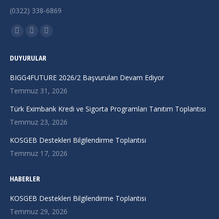
(0322) 338-6869
Find us on:
X
Linkedin
Instagram
page
page
page
DUYURULAR
opens
opens
opens
in
in
in
BIGG4FUTURE 2026/2 Başvuruları Devam Ediyor
new
new
new
Temmuz 31, 2026
window
window
window
Türk Eximbank Kredi ve Sigorta Programları Tanıtım Toplantısı
Temmuz 23, 2026
KOSGEB Destekleri Bilgilendirme Toplantısı
Temmuz 17, 2026
HABERLER
KOSGEB Destekleri Bilgilendirme Toplantısı
Temmuz 29, 2026