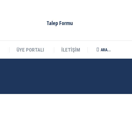
ARA...
ÜYE PORTALI
İLETİŞİM
Search:
Talep Formu
ARA...
ÜYE PORTALI
İLETİŞİM
Search: