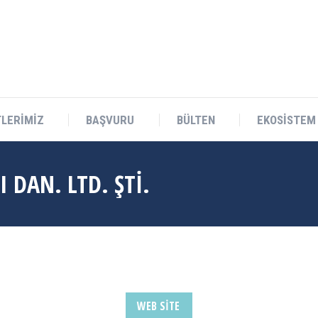
Teknokent Sitesi D Blok No:1 Sarıçam/ADANA
LERİMİZ
BAŞVURU
BÜLTEN
EKOSİSTEM
LERİMİZ
BAŞVURU
BÜLTEN
EKOSİSTEM
 DAN. LTD. ŞTİ.
WEB SITE