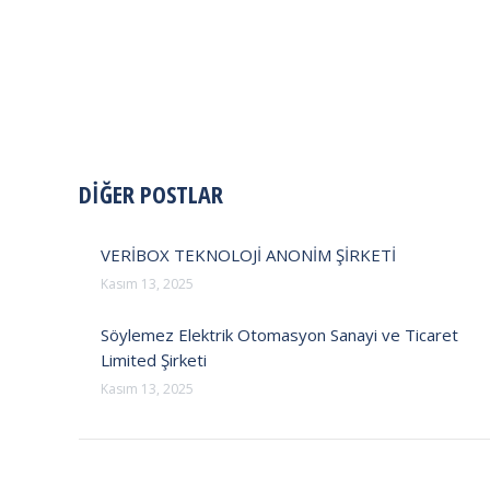
POST
DİĞER POSTLAR
NAVIGATION
VERİBOX TEKNOLOJİ ANONİM ŞİRKETİ
Kasım 13, 2025
Söylemez Elektrik Otomasyon Sanayi ve Ticaret
Limited Şirketi
Kasım 13, 2025