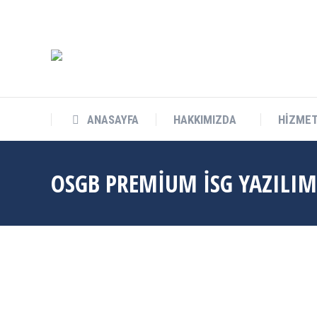
info@cukurovateknokent.com
Balcalı Mah. Güney Kampüs Bulv. 
ANASAYFA
HAKKIMIZDA
HİZMET
ANASAYFA
HAKKIMIZDA
HİZMET
OSGB PREMİUM İSG YAZILIMI