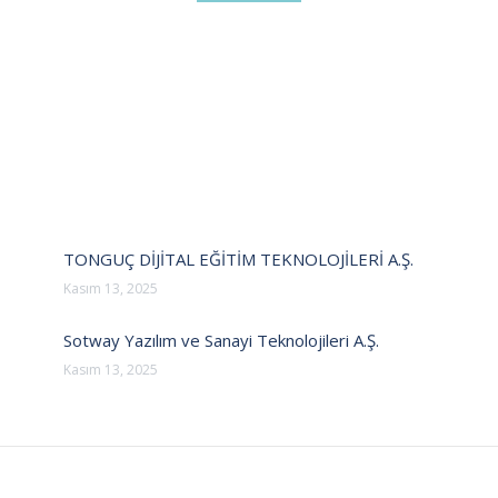
TONGUÇ DİJİTAL EĞİTİM TEKNOLOJİLERİ A.Ş.
Kasım 13, 2025
Sotway Yazılım ve Sanayi Teknolojileri A.Ş.
Kasım 13, 2025