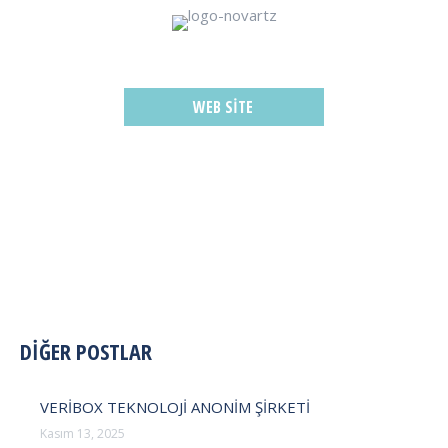
WEB SITE
POST
DİĞER POSTLAR
NAVIGATION
VERİBOX TEKNOLOJİ ANONİM ŞİRKETİ
Kasım 13, 2025