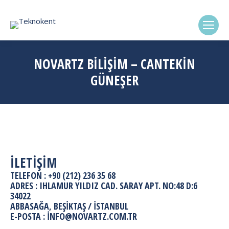
(0322) 338-6869
NOVARTZ BİLİŞİM – CANTEKİN
GÜNEŞER
İLETİŞİM
TELEFON : +90 (212) 236 35 68
ADRES : IHLAMUR YILDIZ CAD. SARAY APT. NO:48 D:6
34022
ABBASAĞA, BEŞIKTAŞ / İSTANBUL
E-POSTA : INFO@NOVARTZ.COM.TR