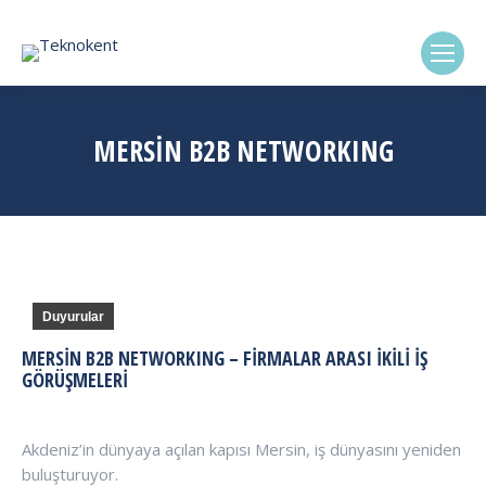
(0322) 338-6869
MERSİN B2B NETWORKING
Duyurular
MERSIN B2B NETWORKING – FIRMALAR ARASI İKILI İŞ
GÖRÜŞMELERI
Akdeniz’in dünyaya açılan kapısı Mersin, iş dünyasını yeniden
buluşturuyor.