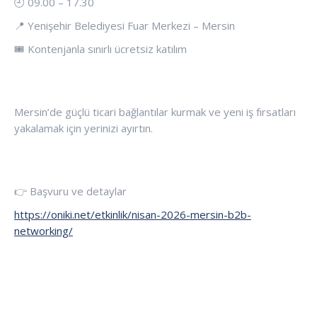
🕘 09.00 – 17.30
📍 Yenişehir Belediyesi Fuar Merkezi – Mersin
🎟 Kontenjanla sınırlı ücretsiz katılım
Mersin’de güçlü ticari bağlantılar kurmak ve yeni iş fırsatları
yakalamak için yerinizi ayırtın.
👉 Başvuru ve detaylar
https://oniki.net/etkinlik/nisan-2026-mersin-b2b-
networking/