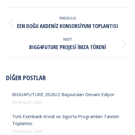
POST
NAVIGATION
PREVIOUS
Previous
EEN DOĞU AKDENIZ KONSORSIYUM TOPLANTISI
post:
NEXT
Next
BIGG4FUTURE PROJESI İMZA TÖRENI
post:
DİĞER POSTLAR
BIGG4FUTURE 2026/2 Başvuruları Devam Ediyor
Temmuz 31, 2026
Türk Eximbank Kredi ve Sigorta Programları Tanıtım
Toplantısı
Temmuz 23, 2026