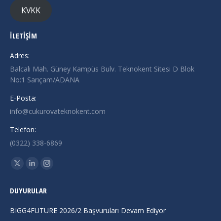
KVKK
İLETİŞİM
Adres:
Balcalı Mah. Güney Kampüs Bulv. Teknokent Sitesi D Blok
No:1 Sarıçam/ADANA
E-Posta:
info@cukurovateknokent.com
Telefon:
(0322) 338-6869
Find us on:
X
Linkedin
Instagram
page
page
page
DUYURULAR
opens
opens
opens
in
in
in
BIGG4FUTURE 2026/2 Başvuruları Devam Ediyor
new
new
new