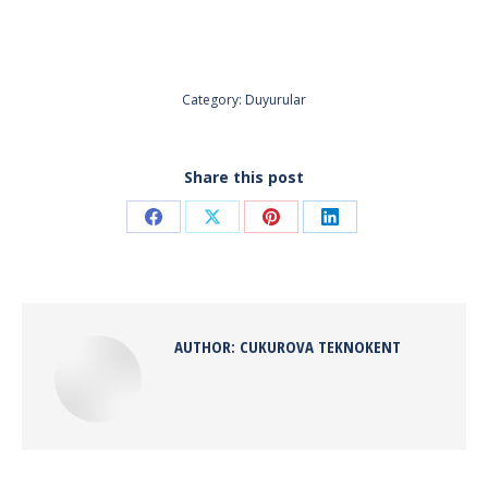
Category:
Duyurular
Share this post
Share
Share
Share
Share
on
on
on
on
Facebook
X
Pinterest
LinkedIn
AUTHOR:
CUKUROVA TEKNOKENT