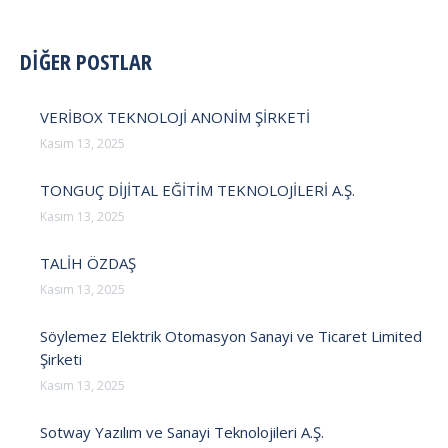
POST
DİĞER POSTLAR
NAVIGATION
VERİBOX TEKNOLOJİ ANONİM ŞİRKETİ
Kasım 13, 2025
TONGUÇ DİJİTAL EĞİTİM TEKNOLOJİLERİ A.Ş.
Kasım 13, 2025
TALİH ÖZDAŞ
Kasım 13, 2025
Söylemez Elektrik Otomasyon Sanayi ve Ticaret Limited
Şirketi
Kasım 13, 2025
Sotway Yazılım ve Sanayi Teknolojileri A.Ş.