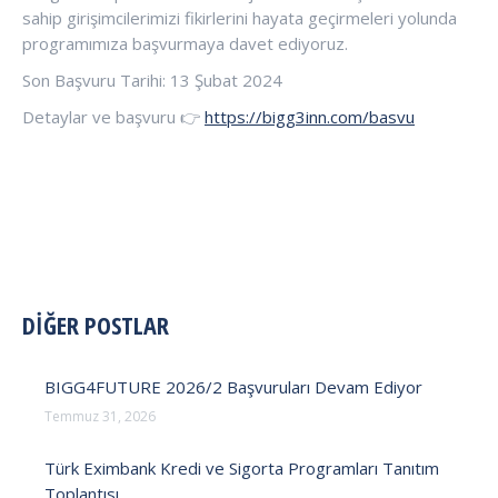
sahip girişimcilerimizi fikirlerini hayata geçirmeleri yolunda
programımıza başvurmaya davet ediyoruz.
Son Başvuru Tarihi: 13 Şubat 2024
Detaylar ve başvuru 👉
https://bigg3inn.com/basvu
POST
DİĞER POSTLAR
NAVIGATION
BIGG4FUTURE 2026/2 Başvuruları Devam Ediyor
Temmuz 31, 2026
Türk Eximbank Kredi ve Sigorta Programları Tanıtım
Toplantısı