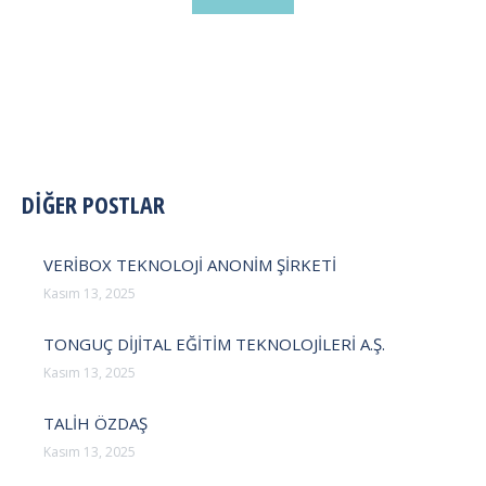
POST
DİĞER POSTLAR
NAVIGATION
VERİBOX TEKNOLOJİ ANONİM ŞİRKETİ
Kasım 13, 2025
TONGUÇ DİJİTAL EĞİTİM TEKNOLOJİLERİ A.Ş.
Kasım 13, 2025
TALİH ÖZDAŞ
Kasım 13, 2025