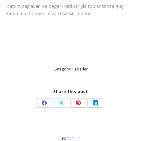
Katılım sağlayan ve değerli katkılarıyla toplantımıza güç
katan tüm firmalarımıza teşekkür ederiz!
Category:
Haberler
Share this post
Share
Share
Share
Share
on
on
on
on
Facebook
X
Pinterest
LinkedIn
POST
PREVIOUS