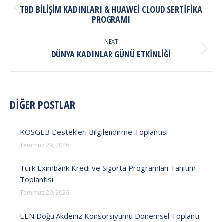
NAVIGATION
TBD BILIŞIM KADINLARI & HUAWEI CLOUD SERTIFIKA
Previous
PROGRAMI
post:
NEXT
Next
DÜNYA KADINLAR GÜNÜ ETKINLIĞI
post:
DİĞER POSTLAR
KOSGEB Destekleri Bilgilendirme Toplantısı
Temmuz 29, 2026
Türk Eximbank Kredi ve Sigorta Programları Tanıtım
Toplantısı
Temmuz 29, 2026
EEN Doğu Akdeniz Konsorsiyumu Dönemsel Toplantı