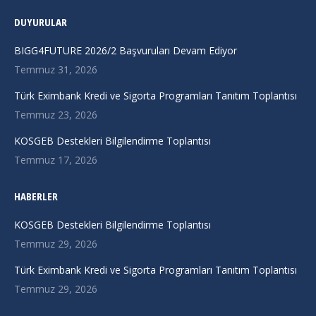
page
page
page
DUYURULAR
opens
opens
opens
in
in
in
BIGG4FUTURE 2026/2 Başvuruları Devam Ediyor
new
new
new
Temmuz 31, 2026
window
window
window
Türk Eximbank Kredi ve Sigorta Programları Tanıtım Toplantısı
Temmuz 23, 2026
KOSGEB Destekleri Bilgilendirme Toplantısı
Temmuz 17, 2026
HABERLER
KOSGEB Destekleri Bilgilendirme Toplantısı
Temmuz 29, 2026
Türk Eximbank Kredi ve Sigorta Programları Tanıtım Toplantısı
Temmuz 29, 2026