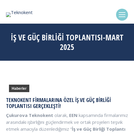
(0322) 338-6869
İŞ VE GÜÇ BIRLIĞI TOPLANTISI-MART
2025
Haberler
TEKNOKENT FIRMALARINA ÖZEL İŞ VE GÜÇ BIRLIĞI
TOPLANTISI GERÇEKLEŞTI!
Çukurova Teknokent
olarak,
EEN
kapsamında firmalarımız
arasındaki işbirliğini güçlendirmek ve ortak projeleri teşvik
etmek amacıyla düzenlediğimiz “
İş ve Güç Birliği Toplantı