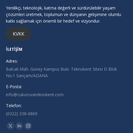
Yenilikçi, teknolojik, katma değerli ve sürdürülebilir yaşam
çözümleri üretmek, toplumun ve dünyanın gelişimine olumlu
katkı sağlamak için önemli bir hedef ve vizyondur.
KVKK
İLETİŞİM
Adres:
Balcalı Mah. Güney Kampüs Bulv. Teknokent Sitesi D Blok
No:1 Sarıçam/ADANA
E-Posta:
info@cukurovateknokent.com
Telefon:
(0322) 338-6869
Find us on:
X
Linkedin
Instagram