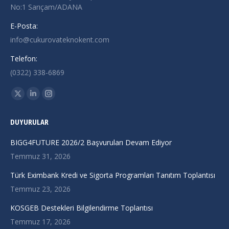
No:1 Sarıçam/ADANA
E-Posta:
info@cukurovateknokent.com
Telefon:
(0322) 338-6869
Find us on:
X
Linkedin
Instagram
page
page
page
DUYURULAR
opens
opens
opens
in
in
in
BIGG4FUTURE 2026/2 Başvuruları Devam Ediyor
new
new
new
Temmuz 31, 2026
window
window
window
Türk Eximbank Kredi ve Sigorta Programları Tanıtım Toplantısı
Temmuz 23, 2026
KOSGEB Destekleri Bilgilendirme Toplantısı
Temmuz 17, 2026