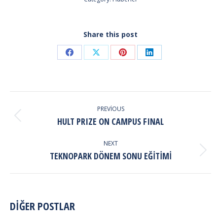
Share this post
Share
Share
Share
Share
on
on
on
on
Facebook
X
Pinterest
LinkedIn
POST
NAVIGATION
PREVIOUS
Previous
HULT PRIZE ON CAMPUS FINAL
post:
NEXT
Next
TEKNOPARK DÖNEM SONU EĞITIMI
post:
DİĞER POSTLAR