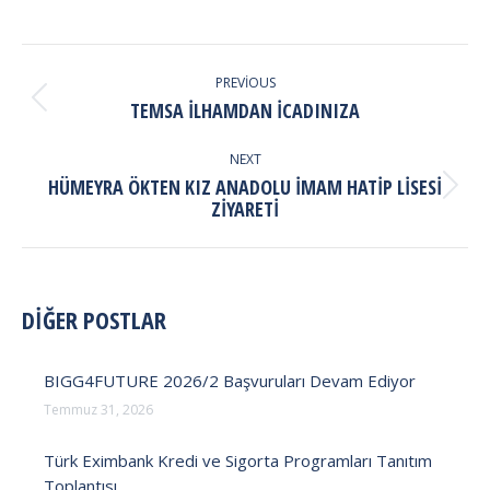
POST
NAVIGATION
PREVIOUS
Previous
TEMSA İLHAMDAN İCADINIZA
post:
NEXT
HÜMEYRA ÖKTEN KIZ ANADOLU İMAM HATIP LISESI
Next
ZIYARETI
post:
DİĞER POSTLAR
BIGG4FUTURE 2026/2 Başvuruları Devam Ediyor
Temmuz 31, 2026
Türk Eximbank Kredi ve Sigorta Programları Tanıtım
Toplantısı