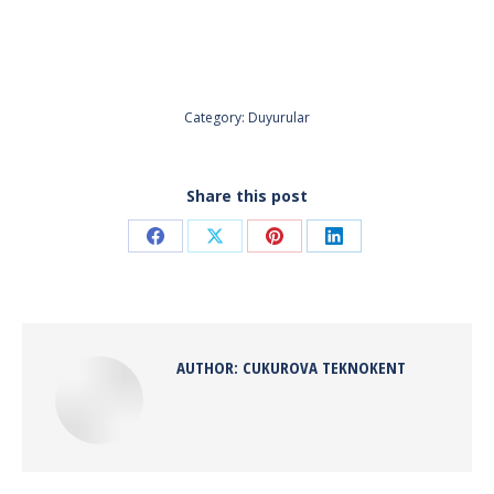
Category:
Duyurular
Share this post
Share
Share
Share
Share
on
on
on
on
Facebook
X
Pinterest
LinkedIn
AUTHOR:
CUKUROVA TEKNOKENT