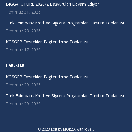
in
in
in
BIGG4FUTURE 2026/2 Başvuruları Devam Ediyor
new
new
new
Temmuz 31, 2026
window
window
window
Türk Eximbank Kredi ve Sigorta Programları Tanıtım Toplantısı
Temmuz 23, 2026
KOSGEB Destekleri Bilgilendirme Toplantısı
Temmuz 17, 2026
HABERLER
KOSGEB Destekleri Bilgilendirme Toplantısı
Temmuz 29, 2026
Türk Eximbank Kredi ve Sigorta Programları Tanıtım Toplantısı
Temmuz 29, 2026
© 2023 Edit by
MORZA
with love…