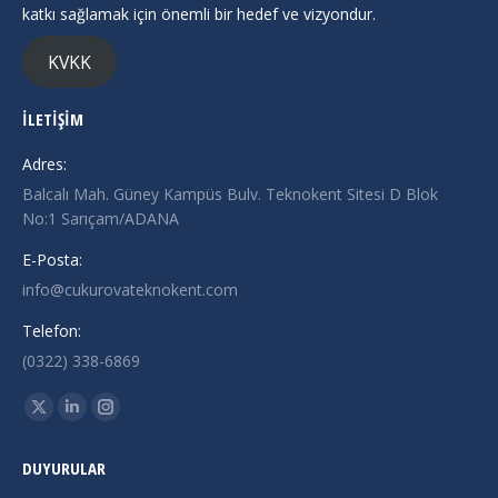
katkı sağlamak için önemli bir hedef ve vizyondur.
KVKK
İLETİŞİM
Adres:
Balcalı Mah. Güney Kampüs Bulv. Teknokent Sitesi D Blok
No:1 Sarıçam/ADANA
E-Posta:
info@cukurovateknokent.com
Telefon:
(0322) 338-6869
Find us on:
X
Linkedin
Instagram
page
page
page
DUYURULAR
opens
opens
opens