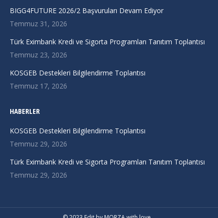
in
in
in
BIGG4FUTURE 2026/2 Başvuruları Devam Ediyor
new
new
new
Temmuz 31, 2026
window
window
window
Türk Eximbank Kredi ve Sigorta Programları Tanıtım Toplantısı
Temmuz 23, 2026
KOSGEB Destekleri Bilgilendirme Toplantısı
Temmuz 17, 2026
HABERLER
KOSGEB Destekleri Bilgilendirme Toplantısı
Temmuz 29, 2026
Türk Eximbank Kredi ve Sigorta Programları Tanıtım Toplantısı
Temmuz 29, 2026
© 2023 Edit by
MORZA
with love…