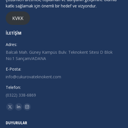
katkı sağlamak için önemli bir hedef ve vizyondur.
KVKK
İLETİŞİM
Adres:
Balcalı Mah. Güney Kampüs Bulv. Teknokent Sitesi D Blok
No:1 Sarıçam/ADANA
E-Posta:
info@cukurovateknokent.com
Telefon:
(0322) 338-6869
Find us on:
X
Linkedin
Instagram
page
page
page
DUYURULAR
opens
opens
opens