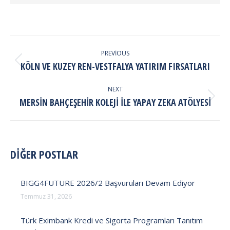
POST
NAVIGATION
PREVIOUS
Previous
KÖLN VE KUZEY REN-VESTFALYA YATIRIM FIRSATLARI
post:
NEXT
Next
MERSIN BAHÇEŞEHIR KOLEJI ILE YAPAY ZEKA ATÖLYESI
post:
DİĞER POSTLAR
BIGG4FUTURE 2026/2 Başvuruları Devam Ediyor
Temmuz 31, 2026
Türk Eximbank Kredi ve Sigorta Programları Tanıtım