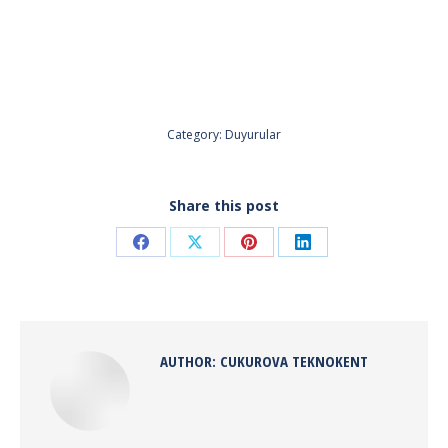
Category:
Duyurular
Share this post
Share
Share
Share
Share
on
on
on
on
Facebook
X
Pinterest
LinkedIn
AUTHOR:
CUKUROVA TEKNOKENT