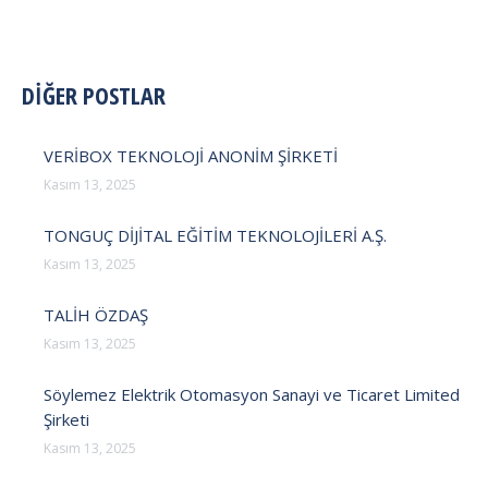
POST
DİĞER POSTLAR
NAVIGATION
VERİBOX TEKNOLOJİ ANONİM ŞİRKETİ
Kasım 13, 2025
TONGUÇ DİJİTAL EĞİTİM TEKNOLOJİLERİ A.Ş.
Kasım 13, 2025
TALİH ÖZDAŞ
Kasım 13, 2025
Söylemez Elektrik Otomasyon Sanayi ve Ticaret Limited
Şirketi
Kasım 13, 2025