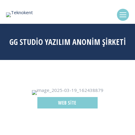
(0322) 338-6869
GG STUDİO YAZILIM ANONİM ŞİRKETİ
WEB SITE