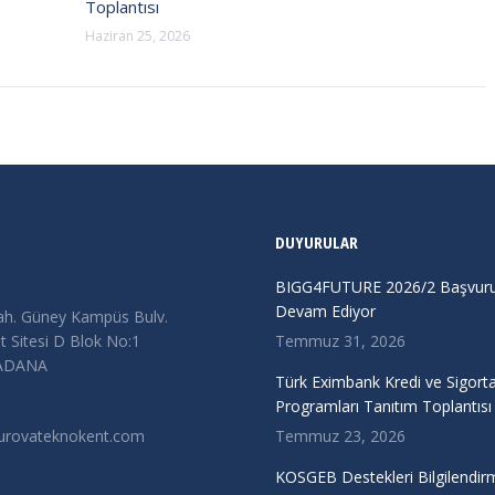
Toplantısı
Haziran 25, 2026
DUYURULAR
BIGG4FUTURE 2026/2 Başvurul
Devam Ediyor
ah. Güney Kampüs Bulv.
 Sitesi D Blok No:1
Temmuz 31, 2026
/ADANA
Türk Eximbank Kredi ve Sigort
Programları Tanıtım Toplantısı
urovateknokent.com
Temmuz 23, 2026
KOSGEB Destekleri Bilgilendir