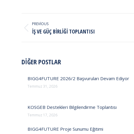
POST
NAVIGATION
PREVIOUS
Previous
İŞ VE GÜÇ BIRLIĞI TOPLANTISI
post:
DİĞER POSTLAR
BIGG4FUTURE 2026/2 Başvuruları Devam Ediyor
Temmuz 31, 2026
KOSGEB Destekleri Bilgilendirme Toplantısı
Temmuz 17, 2026
BIGG4FUTURE Proje Sunumu Eğitimi