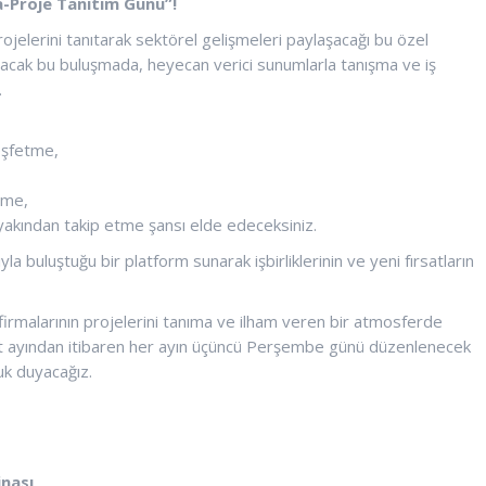
a-Proje Tanıtım Günü”!
ojelerini tanıtarak sektörel gelişmeleri paylaşacağı bu özel
tutacak bu buluşmada, heyecan verici sunumlarla tanışma ve iş
.
keşfetme,
irme,
yakından takip etme şansı elde edeceksiniz.
ıyla buluştuğu bir platform sunarak işbirliklerinin ve yeni fırsatların
firmalarının projelerini tanıma ve ilham veren bir atmosferde
bat ayından itibaren her ayın üçüncü Perşembe günü düzenlenecek
uk duyacağız.
nası