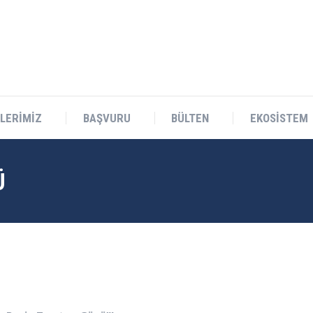
Teknokent Sitesi D Blok No:1 Sarıçam/ADANA
LERİMİZ
BAŞVURU
BÜLTEN
EKOSİSTEM
LERİMİZ
BAŞVURU
BÜLTEN
EKOSİSTEM
Ü