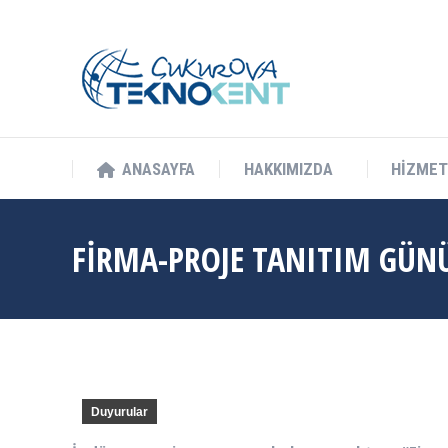
info@cukurovateknokent.com
Balcalı Mah. Güney Kampüs Bulv. 
ANASAYFA
HAKKIMIZDA
HİZMET
ANASAYFA
HAKKIMIZDA
HİZMET
FIRMA-PROJE TANITIM GÜN
Duyurular