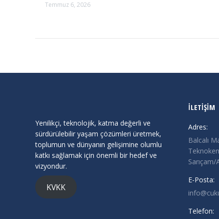
Temmuz 6, 2026
İLETİŞİM
Yenilikçi, teknolojik, katma değerli ve
Adres:
sürdürülebilir yaşam çözümleri üretmek,
Balcalı M
toplumun ve dünyanın gelişimine olumlu
Teknokent
katkı sağlamak için önemli bir hedef ve
Sarıçam
vizyondur.
E-Posta:
KVKK
info@cuk
Telefon: