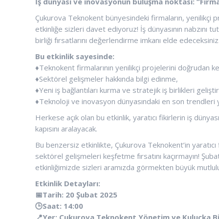
İş dünyası ve inovasyonun buluşma noktası: “Firm
Çukurova Teknokent bünyesindeki firmaların, yenilikçi pr
etkinliğe sizleri davet ediyoruz! İş dünyasının nabzını 
birliği fırsatlarını değerlendirme imkanı elde edeceksiniz
Bu etkinlik sayesinde:
♦️Teknokent firmalarının yenilikçi projelerini doğrudan 
♦️Sektörel gelişmeler hakkında bilgi edinme,
♦️Yeni iş bağlantıları kurma ve stratejik iş birlikleri gelişt
♦️Teknoloji ve inovasyon dünyasındaki en son trendleri 
Herkese açık olan bu etkinlik, yaratıcı fikirlerin iş dünyas
kapısını aralayacak.
Bu benzersiz etkinlikte, Çukurova Teknokent’in yaratıcı 
sektörel gelişmeleri keşfetme fırsatını kaçırmayın! Şu
etkinliğimizde sizleri aramızda görmekten büyük mutlul
Etkinlik Detayları:
📅Tarih: 20 Şubat 2025
🕒Saat: 14:00
📍Yer: Çukurova Teknokent Yönetim ve Kuluçka Bi