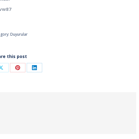
yvw87
egory:
Duyurular
re this post
Share
Share
Share
on
on
on
ook
X
Pinterest
LinkedIn