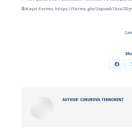
📝Kayıt Formu: https://forms.gle/3apunkTkcu7D
Cat
Sha
Share
on
Faceb
AUTHOR:
CUKUROVA TEKNOKENT