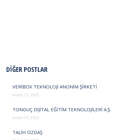
POST
DİĞER POSTLAR
NAVIGATION
VERİBOX TEKNOLOJİ ANONİM ŞİRKETİ
Kasım 13, 2025
TONGUÇ DİJİTAL EĞİTİM TEKNOLOJİLERİ A.Ş.
Kasım 13, 2025
TALİH ÖZDAŞ