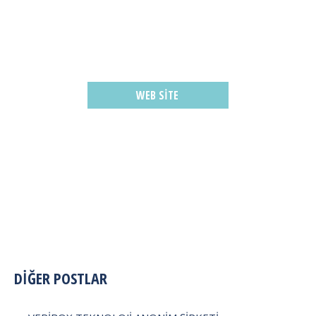
WEB SITE
POST
DİĞER POSTLAR
NAVIGATION